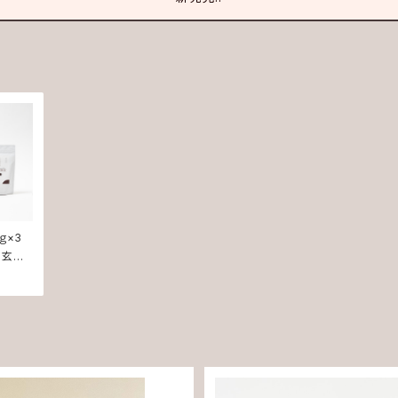
ｇ×3
 玄米
コーヒ
ン。ダイ
防に効
やポリフ
な玄米
無添加・