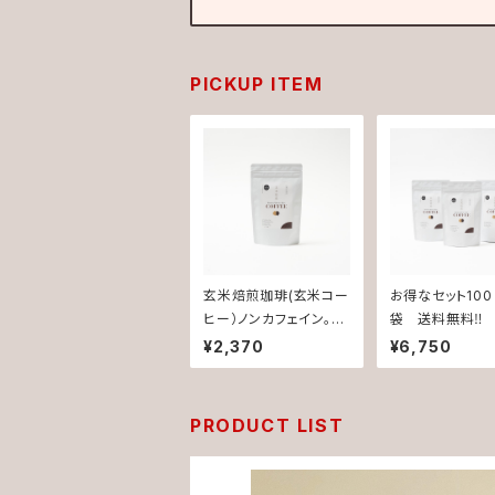
PICKUP ITEM
玄米焙煎珈琲(玄米コー
お得なセット100
ヒー）ノンカフェイン。ダ
袋 送料無料‼️
イエットや病気予防に
焙煎珈琲（玄米
¥2,370
¥6,750
効果的!!食物繊維やポリ
ー）ノンカフェイ
フェノ‐ルも豊富な玄米
エットや病気予
丸ごとドリンク。添加物・
果的!!食物繊維
PRODUCT LIST
保存料不使用。
ェノ‐ルも豊富
丸ごとドリンク。
保存料不使用。