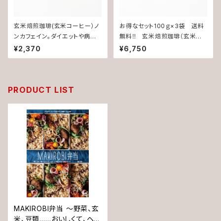
玄米焙煎珈琲(玄米コーヒー）ノ
お得なセット100ｇ×3袋 送料
ンカフェイン。ダイエットや病気
無料‼️ 玄米焙煎珈琲（玄米コ
予防に効果的!!食物繊維やポリ
ーヒー）ノンカフェイン。ダイエッ
¥2,370
¥6,750
フェノ‐ルも豊富な玄米丸ごと
トや病気予防に効果的!!食物繊
ドリンク。添加物・保存料不使
維やポリフェノ‐ルも豊富な玄
用。
米丸ごとドリンク。無添加・保存
料不使用。
PRODUCT LIST
MAKIROBI弁当 ～野菜、玄
米、豆類……おいしくて、ヘル