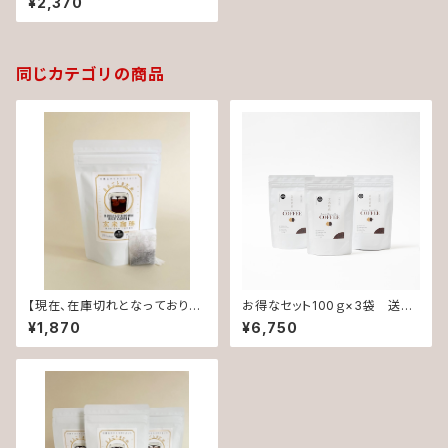
¥2,370
予防に効果的!!食物繊維やポリ
フェノ‐ルも豊富な玄米丸ごと
ドリンク。添加物・保存料不使
用。
同じカテゴリの商品
【現在、在庫切れとなっておりま
お得なセット100ｇ×3袋 送料
す】 玄米焙煎珈琲 ティーバッグ
無料‼️ 玄米焙煎珈琲（玄米コ
¥1,870
¥6,750
タイプ 食物繊維が豊富！ダイエ
ーヒー）ノンカフェイン。ダイエッ
ットに効く玄米丸ごとドリンク ノ
トや病気予防に効果的!!食物繊
ンカフェイン
維やポリフェノ‐ルも豊富な玄
米丸ごとドリンク。無添加・保存
料不使用。