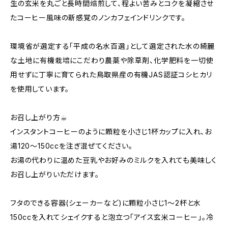
生の玄米を丸ごと長時間焙煎して、程よい苦みとコクを凝縮させ
たコーヒー風味の新感覚のノンカフェインドリンクです。
環境省が選定する「平成の名水百選」として選定された水の綺麗
な土地に有機栽培にこだわり農薬や除草剤、化学肥料を一切使
用せずに丁寧に育てられた鳥取県産の有機JAS認証コシヒカリ
を使用しています。
お召し上がり方☕︎
インスタントコーヒーのように顆粒を小さじ1杯カップに入れ、お
湯120〜150ccを注ぎ混ぜてください。
お湯の代わりに温めた豆乳やお好みのミルクを入れても美味しく
お召し上がりいただけます。
フタのできる容器(シェーカーなど)に顆粒小さじ1〜2杯と水
150ccを入れてシェイクすると泡立つ「アイス玄米コーヒー」。冷