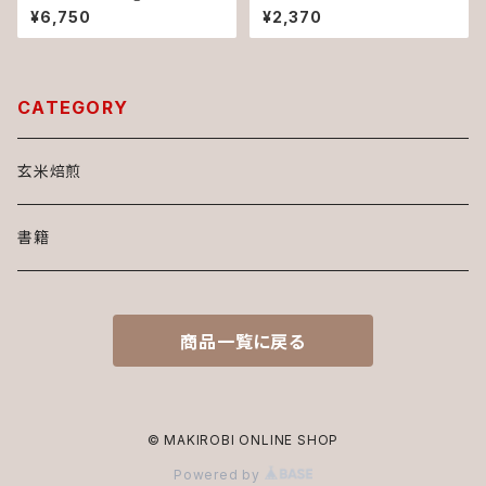
無料‼️ 玄米焙煎珈琲（玄米コ
ンカフェイン。ダイエットや病気
¥6,750
¥2,370
ーヒー）ノンカフェイン。ダイエッ
予防に効果的!!食物繊維やポリ
トや病気予防に効果的!!食物繊
フェノ‐ルも豊富な玄米丸ごと
維やポリフェノ‐ルも豊富な玄
ドリンク。添加物・保存料不使
米丸ごとドリンク。無添加・保存
用。
料不使用。
CATEGORY
玄米焙煎
書籍
商品一覧に戻る
© MAKIROBI ONLINE SHOP
Powered by