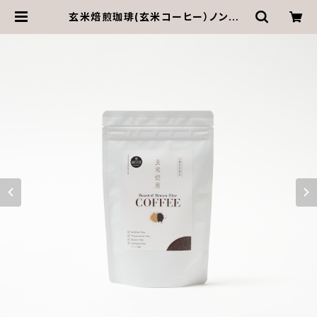
玄米焙煎珈琲(玄米コーヒー）ノンカフ
ェイン。ダイエットや病気予防に効果
的!!食物繊維やポリフェノ‐ルも豊富
な玄米丸ごとドリンク。添加物・保存料
不使用。 | MAKIROBI ONLINE SH
OP